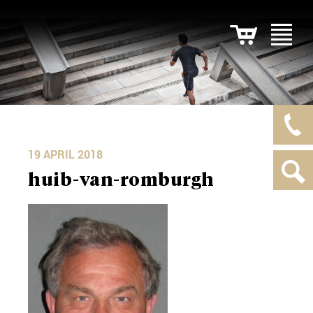
19 APRIL 2018
huib-van-romburgh