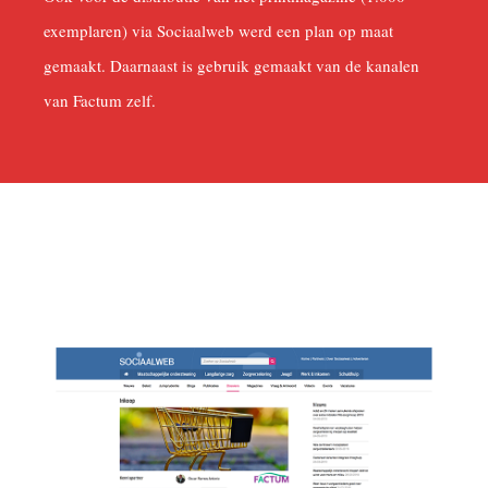
exemplaren) via Sociaalweb werd een plan op maat
gemaakt. Daarnaast is gebruik gemaakt van de kanalen
van Factum zelf.