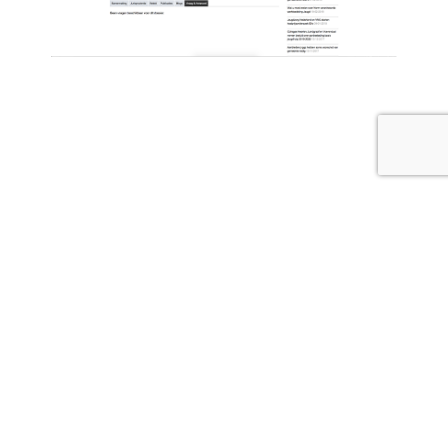
DOSSIER
Naast het magazine houdt Factum via het dossier
Inkoop
,
waar het
persoonsgebonden budget,
onder valt, haar
bezoekers continu op de hoogte van ontwikkelingen over
dit onderwerp op onze kennisportal Sociaalweb. De
kennispartner draagt bij aan het actueel houden van de
informatie over dit onderwerp en is onze
go-to
expert op
het gebied van Inkoop wanneer wij vragen van onze