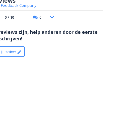
views
 Feedback Company
0 / 10
0
reviews zijn, help anderen door de eerste
schrijven!
ijf review