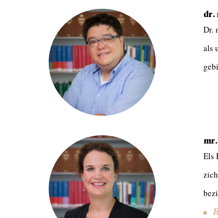
dr.
Dr. 
als 
gebi
mr.
Els 
zich
bezi
B