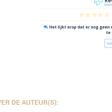
Re
Door
Het lijkt erop dat er nog geen 
te 
Schr
ER DE AUTEUR(S):