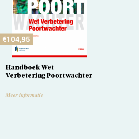
€
104,95
€
61,
Handboek Wet
Wet 
Verbetering Poortwachter
bala
Meer informatie
Meer 