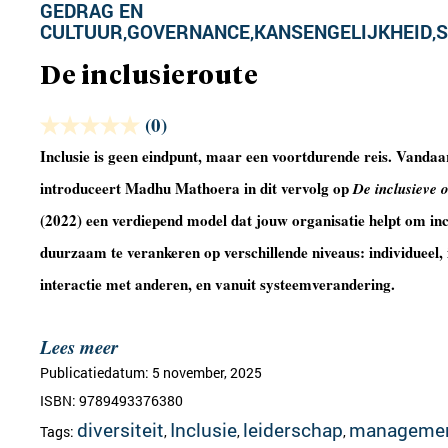
GEDRAG EN
CULTUUR
GOVERNANCE
KANSENGELIJKHEID
S
,
,
,
De inclusieroute
(0)
Inclusie is geen eindpunt, maar een voortdurende reis. Vandaa
introduceert Madhu Mathoera in dit vervolg op
De inclusieve 
(2022) een verdiepend model dat jouw organisatie helpt om inc
duurzaam te verankeren op verschillende niveaus: individueel, 
interactie met anderen, en vanuit systeemverandering.
Lees meer
Publicatiedatum: 5 november, 2025
ISBN: 9789493376380
diversiteit
Inclusie
leiderschap
manageme
Tags:
,
,
,