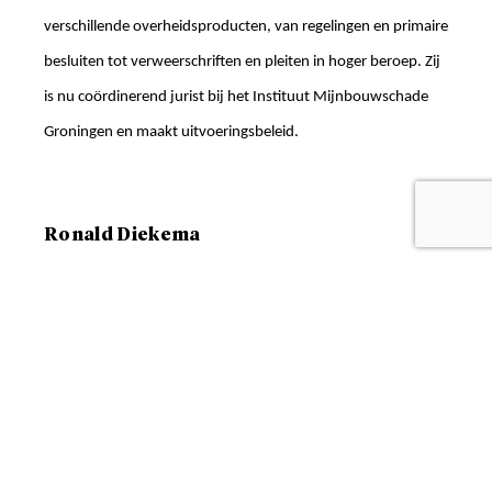
verschillende overheidsproducten, van regelingen en primaire
besluiten tot verweerschriften en pleiten in hoger beroep. Zij
is nu coördinerend jurist bij het Instituut Mijnbouwschade
Groningen en maakt uitvoeringsbeleid.
Ronald Diekema
Ronald Diekema is manager bij het Instituut
Mijnbouwschade Groningen. Ronald heeft in zijn loopbaan
ervaring opgedaan in de gehele keten van beleid, wetgeving,
uitvoering, toezicht en beroep bij de bestuursrechter.