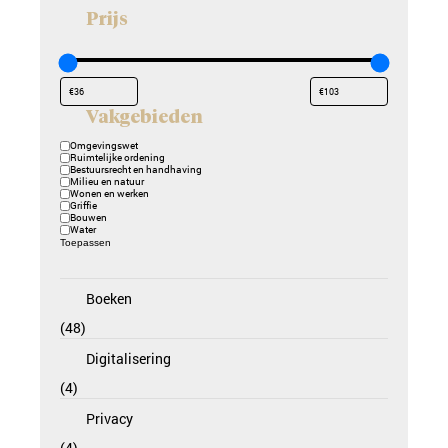
Prijs
Vakgebieden
Vakgebieden
Omgevingswet
Ruimtelijke ordening
Bestuursrecht en handhaving
Milieu en natuur
Wonen en werken
Griffie
Bouwen
Water
Toepassen
Boeken
48
Digitalisering
4
Privacy
4