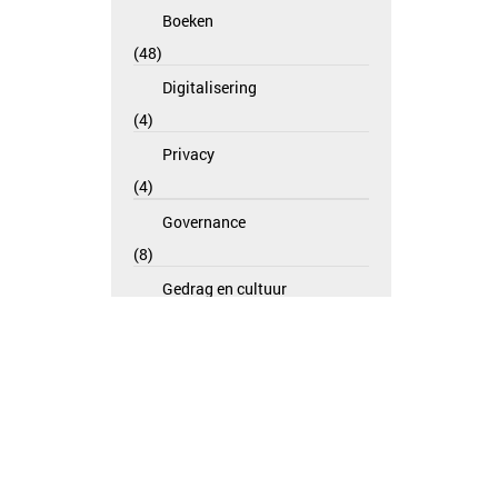
Boeken
48
Digitalisering
4
Privacy
4
Governance
8
Gedrag en cultuur
2
Openbaar bestuur
5
Risk en compliance
1
Leefomgeving