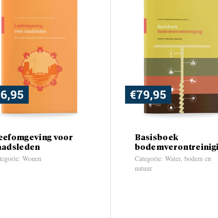
6,95
€
79,95
eefomgeving voor
Basisboek
aadsleden
bodemverontreinig
tegorie: Wonen
Categorie: Water, bodem en
natuur