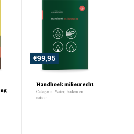
€
99,95
Handboek milieurecht
ing
Categorie: Water, bodem en
natuur