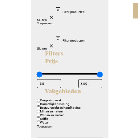
Filter producten
Sluiten
Toepassen
Filter producten
Sluiten
Filters
Prijs
Vakgebieden
Vakgebieden
Omgevingswet
Ruimtelijke ordening
Bestuursrecht en handhaving
Milieu en natuur
Wonen en werken
Griffie
Water
Toepassen