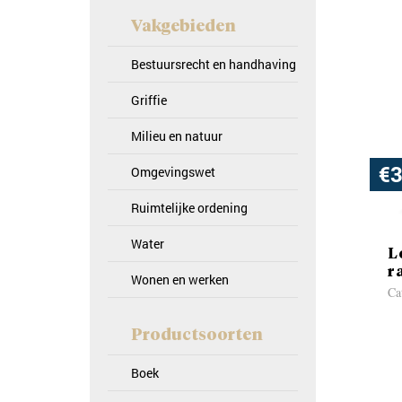
Vakgebieden
Bestuursrecht en handhaving
Griffie
Milieu en natuur
€
3
Omgevingswet
Ruimtelijke ordening
Water
L
r
Wonen en werken
Ca
Productsoorten
Boek