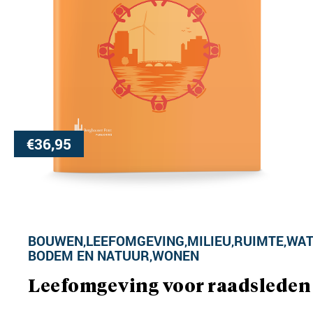
€
36,95
BOUWEN
LEEFOMGEVING
MILIEU
RUIMTE
WAT
,
,
,
,
BODEM EN NATUUR
WONEN
,
Leefomgeving voor raadsleden