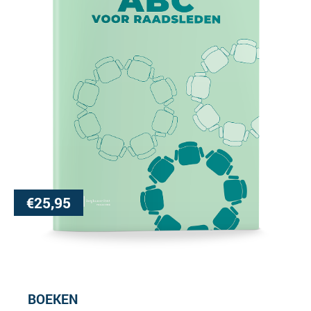
€
25,95
BOEKEN