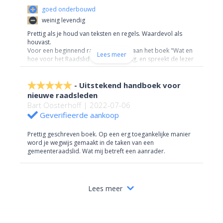
goed onderbouwd
weinig levendig
Prettig als je houd van teksten en regels. Waardevol als
houvast.
Voor een beginnend raadslid raad ik aan het boek "Wat en
Lees meer
hoe voor het Raadslid". Dat is levendig, en spreekt de lezer
meer emotioneel aan dan dit boek.
Dit boek heeft een meer juridische toon.
Uitstekend handboek voor
nieuwe raadsleden
Bart Oosterhoff | 2022-07-06
Geverifieerde aankoop
Prettig geschreven boek. Op een erg toegankelijke manier
word je wegwijs gemaakt in de taken van een
gemeenteraadslid. Wat mij betreft een aanrader.
Lees meer