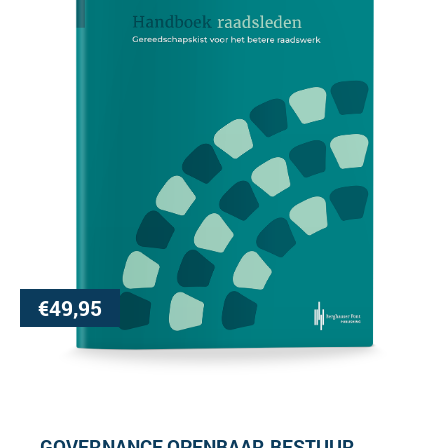
€
49,95
GOVERNANCE
OPENBAAR BESTUUR
,