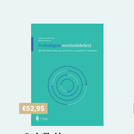
€
52,95