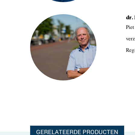
dr.
Piet
verz
Regi
GERELATEERDE PRODUCTEN