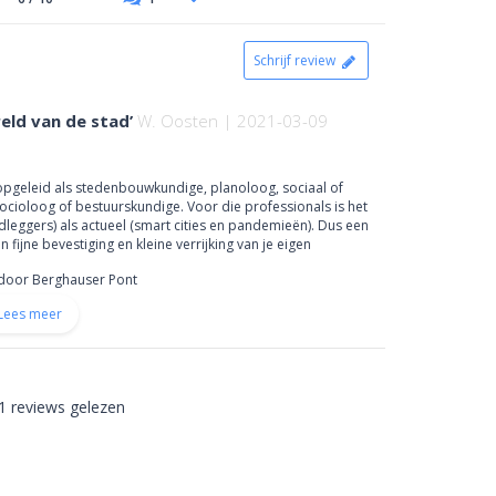
Schrijf review
eld van de stad’
W. Oosten | 2021-03-09
s opgeleid als stedenbouwkundige, planoloog, sociaal of
cioloog of bestuurskundige. Voor die professionals is het
ndleggers) als actueel (smart cities en pandemieën). Dus een
ijne bevestiging en kleine verrijking van je eigen
door Berghauser Pont
Lees meer
1 reviews gelezen