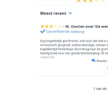
Meest recent
W. Oosten over ‘De wer
Geverifieerde aankoop
Erg toegankelijk geschreven, ook voor wie niet i
economisch geograaf, verkeerskundige, urbaan so
tegelijkertijd herkenbaar (kort terug naar de gro
handig boek voor een goede kennismaking. Of een f
vakwereld.
Reactie 
1 van de 