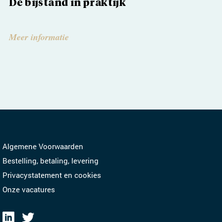
De bijstand in praktijk
De W
(har
Meer informatie
Meer 
Algemene Voorwaarden
Bestelling, betaling, levering
Privacystatement en cookies
Onze vacatures