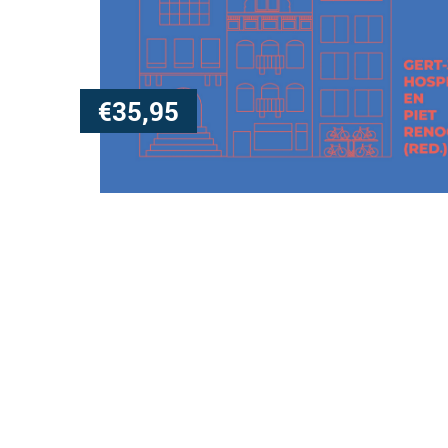
€
35,95