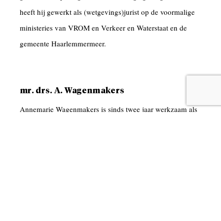
heeft hij gewerkt als (wetgevings)jurist op de voormalige
ministeries van VROM en Verkeer en Waterstaat en de
gemeente Haarlemmermeer.
mr. drs. A. Wagenmakers
Annemarie Wagenmakers is sinds twee jaar werkzaam als
strategisch jurist omgevingsrecht bij de gemeente
Amsterdam, met als aandachtsgebied energietransitie.
Daarvoor heeft zij zeven jaar als jurist en
werkgroepsecretaris bij de Commissie voor de
milieueffectrapportage gewerkt. In die periode was zij de
directe collega van Gijs Hoevenaars, en gaf evenals Gijs
cursussen milieueffectrapportage en schreef annotaties.