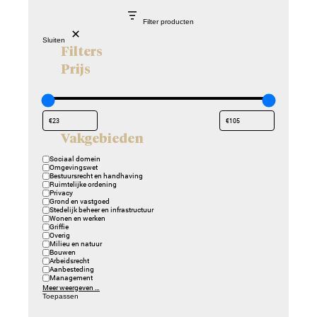
Filter producten
Sluiten
Filters
Prijs
Vakgebieden
Vakgebieden
Sociaal domein
Omgevingswet
Bestuursrecht en handhaving
Ruimtelijke ordening
Privacy
Grond en vastgoed
Stedelijk beheer en infrastructuur
Wonen en werken
Griffie
Overig
Milieu en natuur
Bouwen
Arbeidsrecht
Aanbesteding
Management
Meer weergeven …
Toepassen