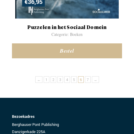
€
36,95
Puzzelen in het Sociaal Domein
Categorie: Boeken
Bestel
←
1
2
3
4
5
6
7
→
Bezoekadres
Berghauser Pont Publishing
Danzigerkade 225A