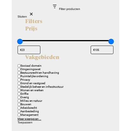
Filter producten
Sluiten
Filters
Prijs
Vakgebieden
Vakgebieden
Sociaal domein
Omgevingswet
Bestuursrecht en handhaving
Ruimtelijke ordening
Privacy
Grond en vastgoed
Stedelijk beheer en infrastructuur
Wonen en werken
Griffie
Overig
Milieu en natuur
Bouwen
Arbeidsrecht
Aanbesteding
Management
Meer weergeven …
Toepassen