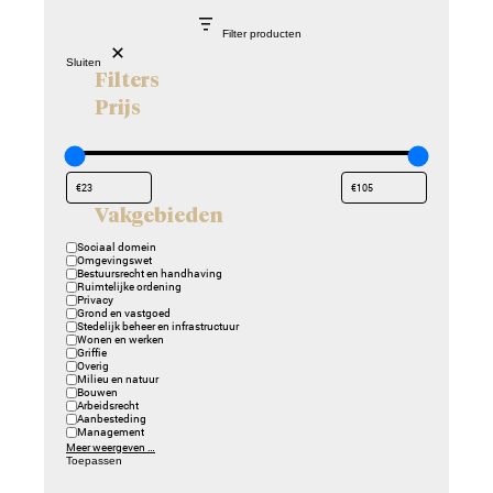
Filter producten
Sluiten
Filters
Prijs
Vakgebieden
Vakgebieden
Sociaal domein
Omgevingswet
Bestuursrecht en handhaving
Ruimtelijke ordening
Privacy
Grond en vastgoed
Stedelijk beheer en infrastructuur
Wonen en werken
Griffie
Overig
Milieu en natuur
Bouwen
Arbeidsrecht
Aanbesteding
Management
Meer weergeven …
Toepassen