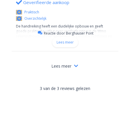
Geverifieerde aankoop
Praktisch
Overzichtelijk
De handreiking heeft een duidelijke opbouw en geeft
goede praktische uitleg over verslaglegging in de Wmo
Reactie door Berghauser Pont
rekeninghoudend met wetgeving, organisatie richtlijnen en
rechtspraak. Alles wat je leest kun je in de praktijk
Lees meer
toepassen.
Lees meer
3 van de 3 reviews gelezen